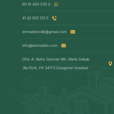
0 535 450 10 90
0 212 502 42 41
erimadencilik@gmail.com
info@erimaden.com
Ofis: A. Nafiz Gürman Mh. Mete Sokak
No:10/A, PK 34173 Güngören İstanbul.